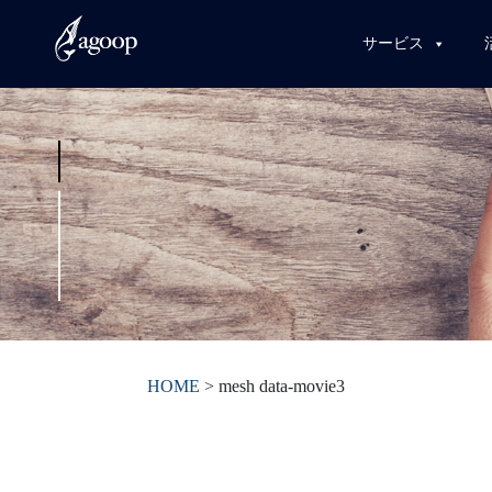
サービス
HOME
>
mesh data-movie3