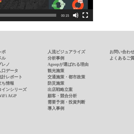
00:15
レポ
人流ビジュアライズ
お問い合わ
ベル
分析事例
よくあるご
プレノ
Agoopが選ばれる理由
人口データ
観光施策
統計レポート
交通施策・都市政策
立ち情報
防災施策
コインシリーズ
出店戦略立案
WiFi AGP
顧客・競合分析
需要予測・投資判断
導入事例