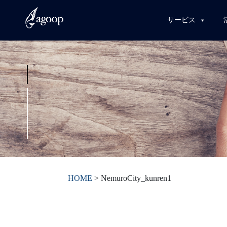
サービス
HOME
>
NemuroCity_kunren1