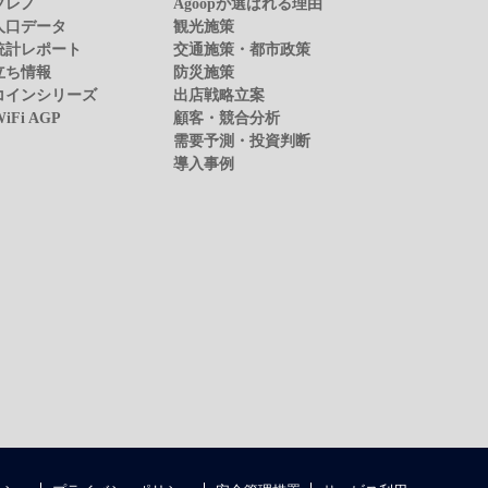
プレノ
Agoopが選ばれる理由
人口データ
観光施策
統計レポート
交通施策・都市政策
立ち情報
防災施策
コインシリーズ
出店戦略立案
WiFi AGP
顧客・競合分析
需要予測・投資判断
導入事例