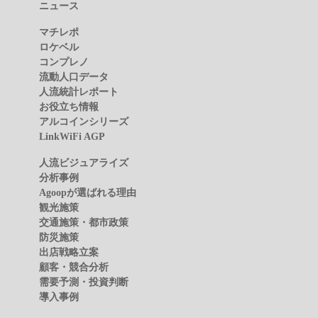
ニュース
マチレポ
ロケベル
コンプレノ
流動人口データ
人流統計レポート
お役立ち情報
アルコインシリーズ
LinkWiFi AGP
人流ビジュアライズ
分析事例
Agoopが選ばれる理由
観光施策
交通施策・都市政策
防災施策
出店戦略立案
顧客・競合分析
需要予測・投資判断
導入事例