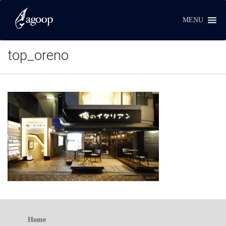
MENU
top_oreno
Home