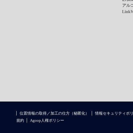
アル
Link
位置情報の取得／加工の仕方（秘匿化）
情報セキュリティポ
規約
Agoop人権ポリシー