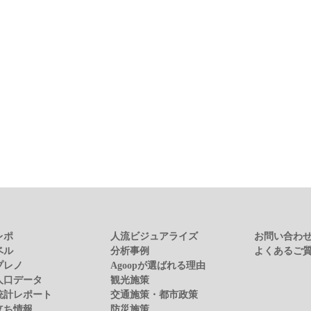
レポ
人流ビジュアライズ
お問い合わ
ベル
分析事例
よくあるご
プレノ
Agoopが選ばれる理由
人口データ
観光施策
統計レポート
交通施策・都市政策
立ち情報
防災施策