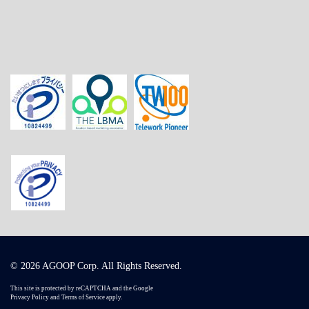
© 2026 AGOOP Corp. All Rights Reserved.
This site is protected by reCAPTCHA and the Google
Privacy Policy
and
Terms of Service
apply.