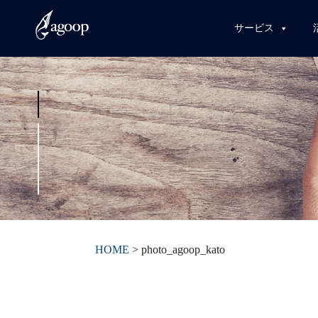
サービス
HOME
>
photo_agoop_kato