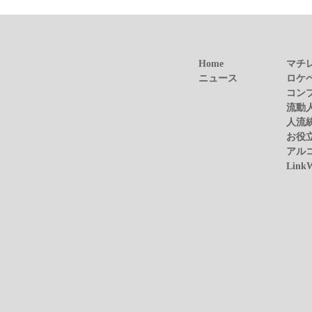
Home
マチ
ニュース
ロケ
コン
流動
人流
お役
アル
Link