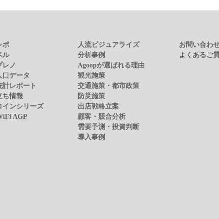
レポ
人流ビジュアライズ
お問い合わ
ベル
分析事例
よくあるご
プレノ
Agoopが選ばれる理由
人口データ
観光施策
統計レポート
交通施策・都市政策
立ち情報
防災施策
コインシリーズ
出店戦略立案
WiFi AGP
顧客・競合分析
需要予測・投資判断
導入事例