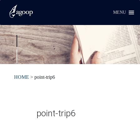
MENU
HOME
>
point-trip6
point-trip6