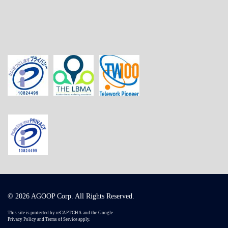
© 2026 AGOOP Corp. All Rights Reserved.
This site is protected by reCAPTCHA and the Google
Privacy Policy
and
Terms of Service
apply.