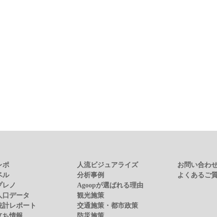
レポ
人流ビジュアライズ
お問い合わ
ベル
分析事例
よくあるご
プレノ
Agoopが選ばれる理由
人口データ
観光施策
統計レポート
交通施策・都市政策
立ち情報
防災施策