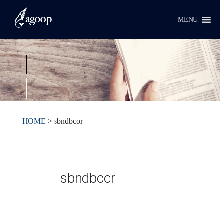
MENU
HOME
>
sbndbcor
sbndbcor