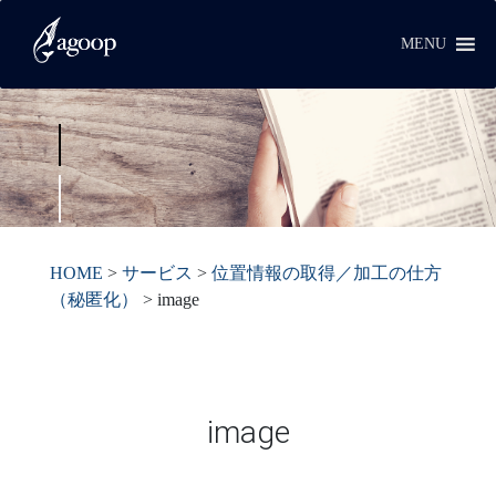
MENU
HOME
>
サービス
>
位置情報の取得／加工の仕方
（秘匿化）
>
image
image