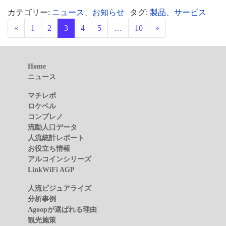
カテゴリー:
ニュース
、
お知らせ
タグ:
製品
、
サービス
投稿ナビゲーション
«
1
2
3
4
5
…
10
»
Home
ニュース
マチレポ
ロケベル
コンプレノ
流動人口データ
人流統計レポート
お役立ち情報
アルコインシリーズ
LinkWiFi AGP
人流ビジュアライズ
分析事例
Agoopが選ばれる理由
観光施策