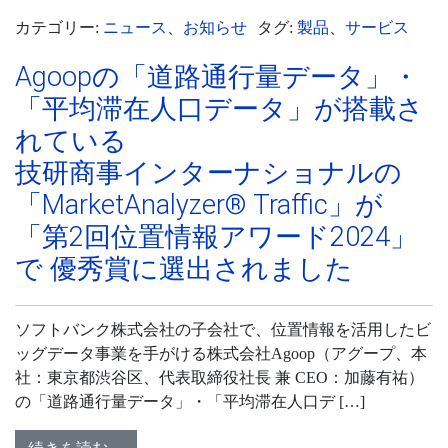
カテゴリー:
ニュース
、
お知らせ
タグ:
製品
、
サービス
Agoopの「道路通行量データ」・
「平均滞在人口データ」が搭載さ
れている
技研商事インターナショナルの
「MarketAnalyzer® Traffic」が
「第2回位置情報アワード2024」
で 優秀賞に選出されました
ソフトバンク株式会社の子会社で、位置情報を活用したビ
ッグデータ事業を手がける株式会社Agoop（アグープ、本
社：東京都渋谷区、代表取締役社長 兼 CEO：加藤有祐）
の「道路通行量データ」・「平均滞在人口デ […]