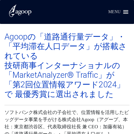
サービス
MENU
Agoopの「道路通行量データ」・
「平均滞在人口データ」が搭載さ
れている
技研商事インターナショナルの
「MarketAnalyzer® Traffic」が
「第2回位置情報アワード2024」
で 最優秀賞に選出されました
ソフトバンク株式会社の子会社で、位置情報を活用したビ
ッグデータ事業を手がける株式会社Agoop（アグープ、本
社：東京都渋谷区、代表取締役社長 兼 CEO：加藤有祐）
の「道路通行量データ」・「平均滞在人口デ […]