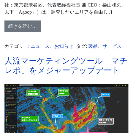
社：東京都渋谷区、代表取締役社長 兼 CEO：柴山和久、
以下「Agoop」）は、調査したいエリアを自由 […]
続きを読む…
カテゴリー:
ニュース
、
お知らせ
タグ:
製品
、
サービス
人流マーケティングツール「マチ
レポ」をメジャーアップデート