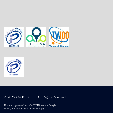
© 2026 AGOOP Corp. All Rights Reserved.
This site is protected by reCAPTCHA and the Google
Privacy Policy
and
Terms of Service
apply.