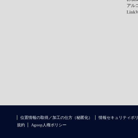
アル
Link
位置情報の取得／加工の仕方（秘匿化）
情報セキュリティポ
規約
Agoop人権ポリシー