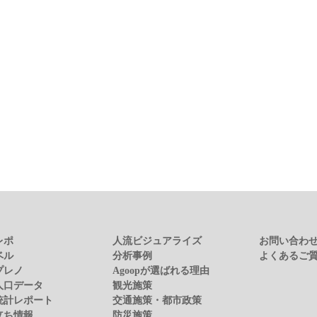
レポ
人流ビジュアライズ
お問い合わ
ベル
分析事例
よくあるご
プレノ
Agoopが選ばれる理由
人口データ
観光施策
統計レポート
交通施策・都市政策
立ち情報
防災施策