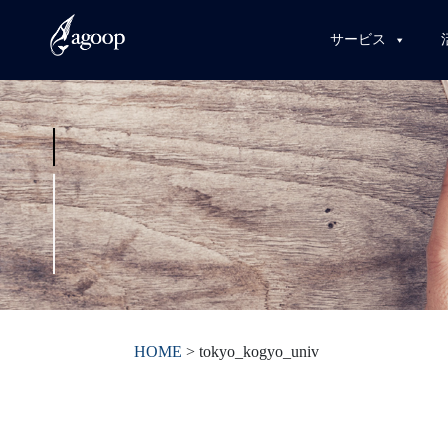
サービス
HOME
>
tokyo_kogyo_univ