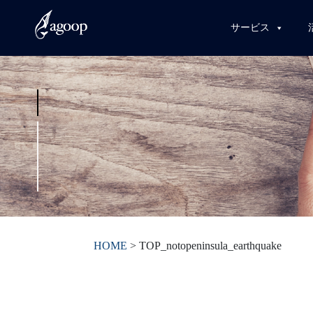
サービス
HOME
>
TOP_notopeninsula_earthquake