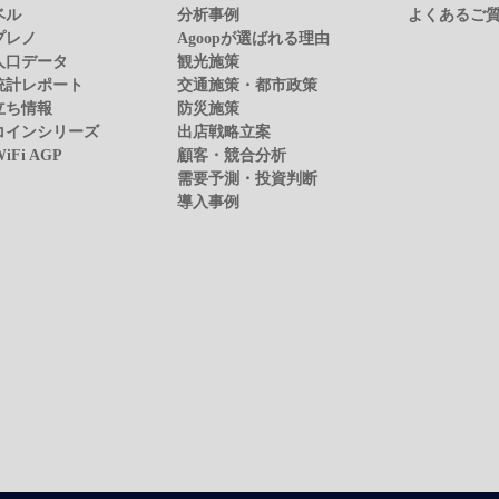
ベル
分析事例
よくあるご
プレノ
Agoopが選ばれる理由
人口データ
観光施策
統計レポート
交通施策・都市政策
立ち情報
防災施策
コインシリーズ
出店戦略立案
WiFi AGP
顧客・競合分析
需要予測・投資判断
導入事例