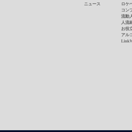
ニュース
ロケ
コン
流動
人流
お役
アル
Link