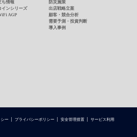
立ち情報
防災施策
コインシリーズ
出店戦略立案
WiFi AGP
顧客・競合分析
需要予測・投資判断
導入事例
リシー
プライバシーポリシー
安全管理措置
サービス利用