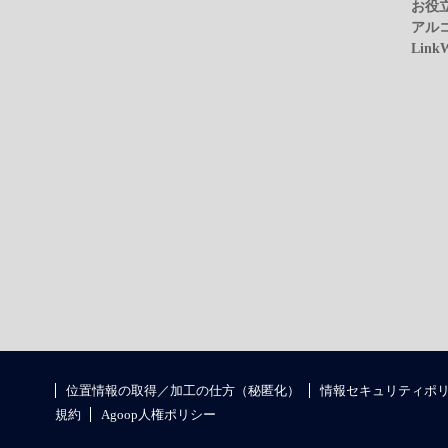
お役
アル
Link
位置情報の取得／加工の仕方（秘匿化）
情報セキュリティポ
規約
Agoop人権ポリシー