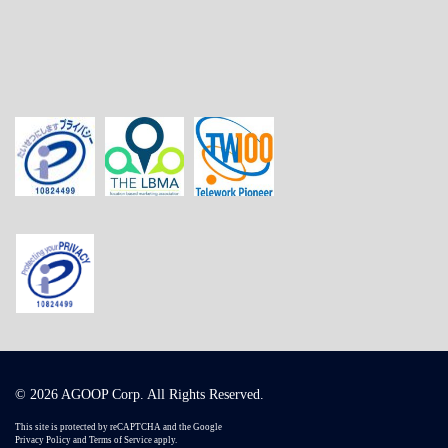
© 2026 AGOOP Corp. All Rights Reserved.
This site is protected by reCAPTCHA and the Google
Privacy Policy
and
Terms of Service
apply.