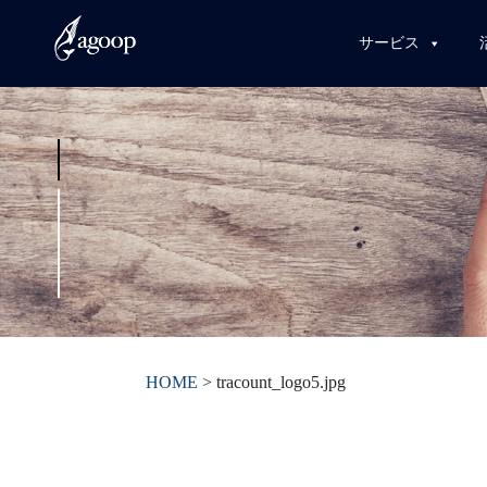
サービス
HOME
>
tracount_logo5.jpg