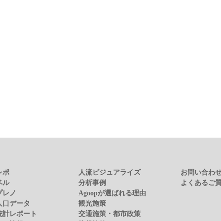
レポ
人流ビジュアライズ
お問い合わ
ベル
分析事例
よくあるご
プレノ
Agoopが選ばれる理由
人口データ
観光施策
統計レポート
交通施策・都市政策