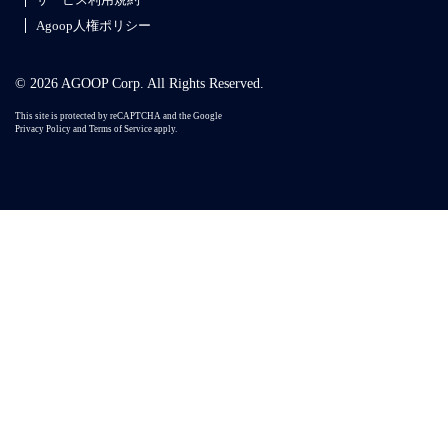
Agoop人権ポリシー
© 2026 AGOOP Corp. All Rights Reserved.
This site is protected by reCAPTCHA and the Google
Privacy Policy
and
Terms of Service
apply.