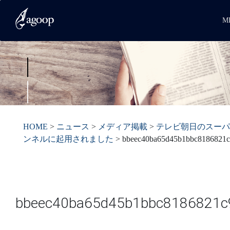
M
HOME
>
ニュース
>
メディア掲載
>
テレビ朝日のスーパ
ンネルに起用されました
>
bbeec40ba65d45b1bbc8186821c
bbeec40ba65d45b1bbc8186821c