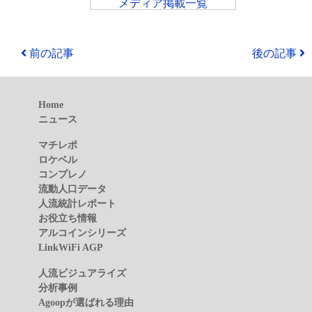
メディア掲載一覧
前の記事
後の記事
Home
ニュース
マチレポ
ロケベル
コンプレノ
流動人口データ
人流統計レポート
お役立ち情報
アルコインシリーズ
LinkWiFi AGP
人流ビジュアライズ
分析事例
Agoopが選ばれる理由