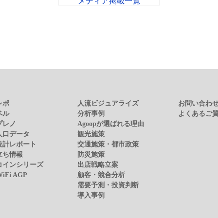
メディア掲載一覧
レポ
人流ビジュアライズ
お問い合わ
ベル
分析事例
よくあるご
プレノ
Agoopが選ばれる理由
人口データ
観光施策
統計レポート
交通施策・都市政策
立ち情報
防災施策
コインシリーズ
出店戦略立案
WiFi AGP
顧客・競合分析
需要予測・投資判断
導入事例