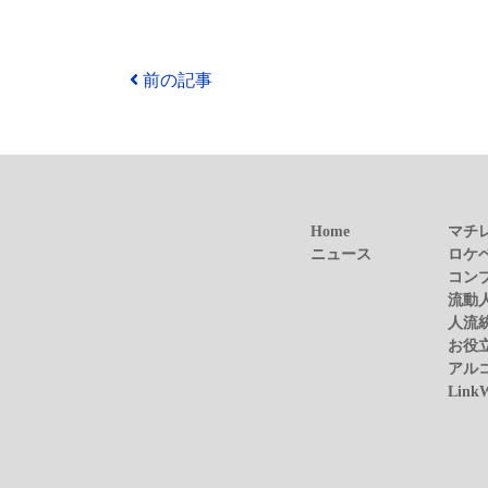
前の記事
Home
マチ
ニュース
ロケ
コン
流動
人流
お役
アル
Link