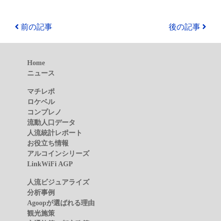
前の記事
後の記事
Home
ニュース
マチレポ
ロケベル
コンプレノ
流動人口データ
人流統計レポート
お役立ち情報
アルコインシリーズ
LinkWiFi AGP
人流ビジュアライズ
分析事例
Agoopが選ばれる理由
観光施策