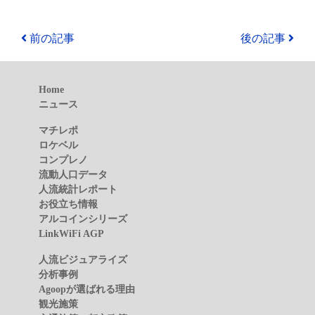
前の記事
後の記事
Home
ニュース
マチレポ
ロケベル
コンプレノ
流動人口データ
人流統計レポート
お役立ち情報
アルコインシリーズ
LinkWiFi AGP
人流ビジュアライズ
分析事例
Agoopが選ばれる理由
観光施策