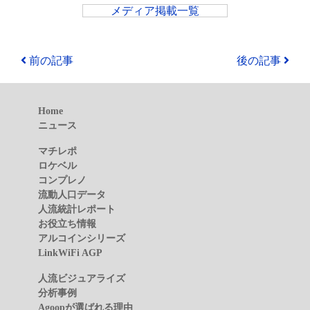
メディア掲載一覧
前の記事
後の記事
Home
ニュース
マチレポ
ロケベル
コンプレノ
流動人口データ
人流統計レポート
お役立ち情報
アルコインシリーズ
LinkWiFi AGP
人流ビジュアライズ
分析事例
Agoopが選ばれる理由