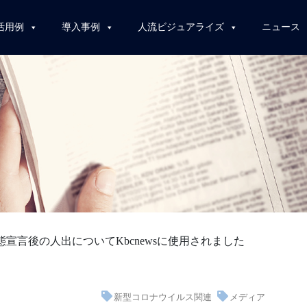
活用例
導入事例
人流ビジュアライズ
ニュース
態宣言後の人出についてKbcnewsに使用されました
新型コロナウイルス関連
メディア