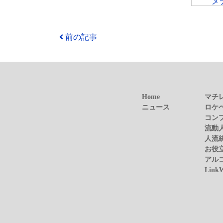
メ
前の記事
Home
マチ
ニュース
ロケ
コン
流動
人流
お役
アル
Link