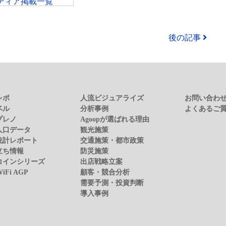
ディア掲載一覧
後の記事
レポ
人流ビジュアライズ
お問い合わ
ベル
分析事例
よくあるご
プレノ
Agoopが選ばれる理由
人口データ
観光施策
統計レポート
交通施策・都市政策
立ち情報
防災施策
コインシリーズ
出店戦略立案
WiFi AGP
顧客・競合分析
需要予測・投資判断
導入事例