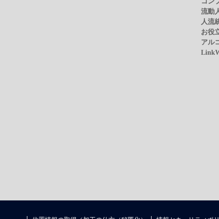
コン
流動
人流
お役
アル
Link