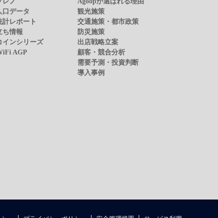
プレノ
Agoopが選ばれる理由
人口データ
観光施策
統計レポート
交通施策・都市政策
立ち情報
防災施策
コインシリーズ
出店戦略立案
WiFi AGP
顧客・競合分析
需要予測・投資判断
導入事例