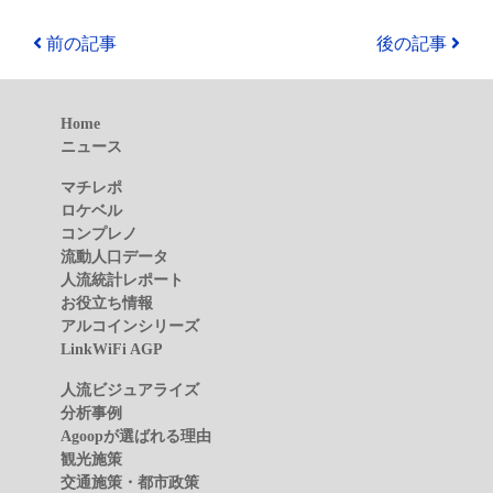
前の記事
後の記事
Home
ニュース
マチレポ
ロケベル
コンプレノ
流動人口データ
人流統計レポート
お役立ち情報
アルコインシリーズ
LinkWiFi AGP
人流ビジュアライズ
分析事例
Agoopが選ばれる理由
観光施策
交通施策・都市政策