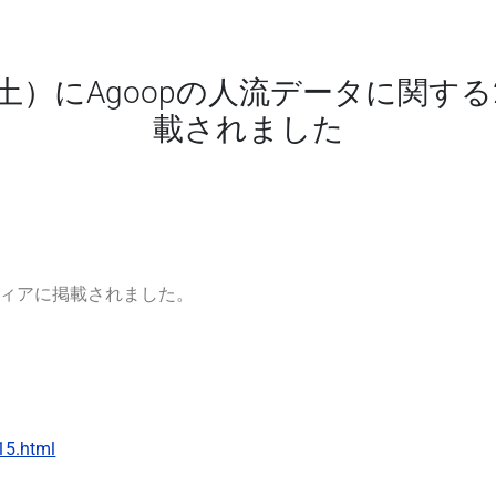
（土）にAgoopの人流データに関
載されました
ディアに掲載されました。
）
15.html