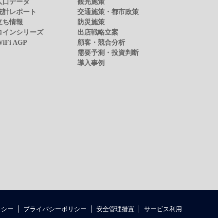
人口データ
観光施策
統計レポート
交通施策・都市政策
立ち情報
防災施策
コインシリーズ
出店戦略立案
WiFi AGP
顧客・競合分析
需要予測・投資判断
導入事例
リシー
プライバシーポリシー
安全管理措置
サービス利用