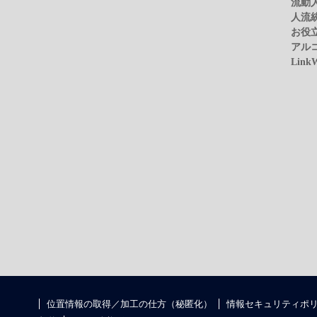
流動
人流
お役
アル
Link
位置情報の取得／加工の仕方（秘匿化）
情報セキュリティポ