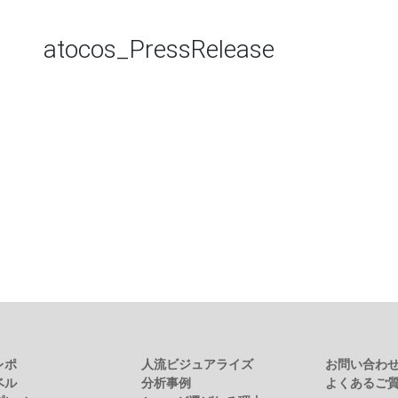
atocos_PressRelease
レポ
人流ビジュアライズ
お問い合わ
ベル
分析事例
よくあるご