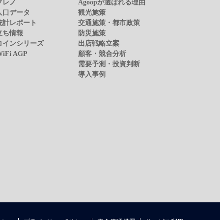
プレノ
Agoopが選ばれる理由
人口データ
観光施策
統計レポート
交通施策・都市政策
立ち情報
防災施策
コインシリーズ
出店戦略立案
WiFi AGP
顧客・競合分析
需要予測・投資判断
導入事例