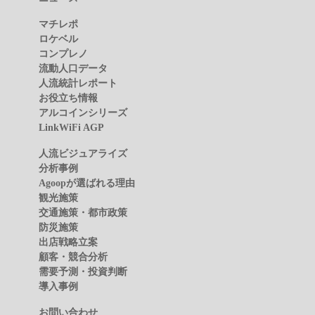
マチレポ
ロケベル
コンプレノ
流動人口データ
人流統計レポート
お役立ち情報
アルコインシリーズ
LinkWiFi AGP
人流ビジュアライズ
分析事例
Agoopが選ばれる理由
観光施策
交通施策・都市政策
防災施策
出店戦略立案
顧客・競合分析
需要予測・投資判断
導入事例
お問い合わせ