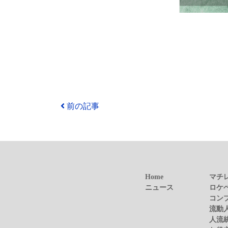
前の記事
Home
マチ
ニュース
ロケ
コン
流動
人流