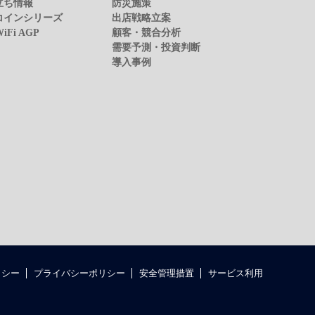
立ち情報
防災施策
コインシリーズ
出店戦略立案
WiFi AGP
顧客・競合分析
需要予測・投資判断
導入事例
リシー
プライバシーポリシー
安全管理措置
サービス利用