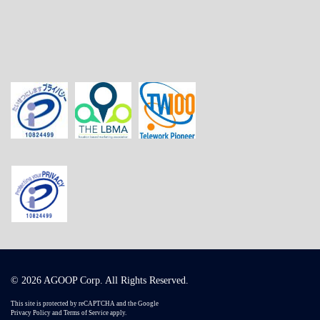
© 2026 AGOOP Corp. All Rights Reserved.
This site is protected by reCAPTCHA and the Google
Privacy Policy
and
Terms of Service
apply.