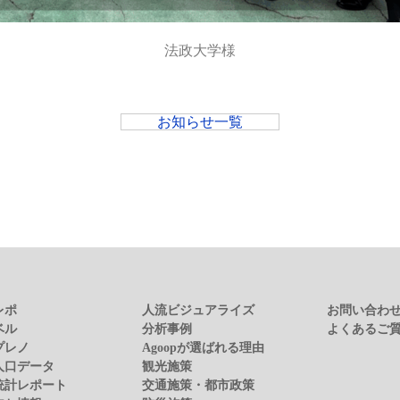
法政大学様
お知らせ一覧
レポ
人流ビジュアライズ
お問い合わ
ベル
分析事例
よくあるご
プレノ
Agoopが選ばれる理由
人口データ
観光施策
統計レポート
交通施策・都市政策