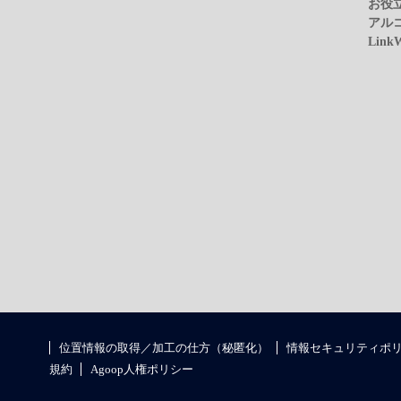
お役
アル
Link
位置情報の取得／加工の仕方（秘匿化）
情報セキュリティポ
規約
Agoop人権ポリシー