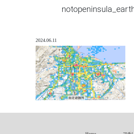
notopeninsula_ear
2024.06.11
Home
マチ