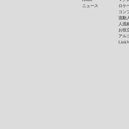
ニュース
ロケ
コン
流動
人流
お役
アル
Link