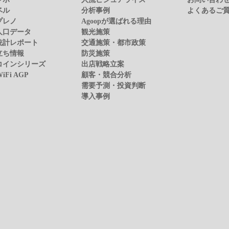
ベル
分析事例
よくあるご
プレノ
Agoopが選ばれる理由
人口データ
観光施策
統計レポート
交通施策・都市政策
立ち情報
防災施策
コインシリーズ
出店戦略立案
WiFi AGP
顧客・競合分析
需要予測・投資判断
導入事例