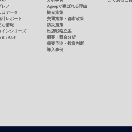
プレノ
Agoopが選ばれる理由
人口データ
観光施策
統計レポート
交通施策・都市政策
立ち情報
防災施策
コインシリーズ
出店戦略立案
WiFi AGP
顧客・競合分析
需要予測・投資判断
導入事例