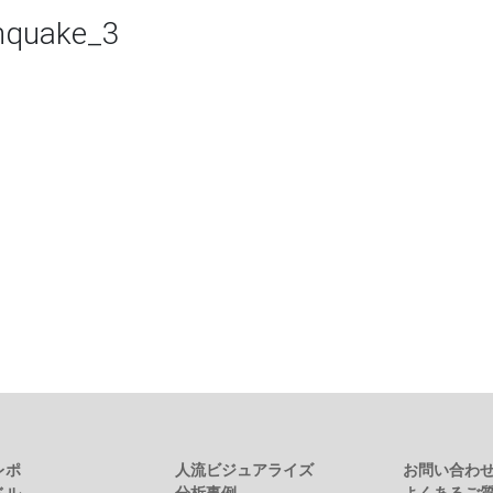
thquake_3
レポ
人流ビジュアライズ
お問い合わ
ベル
分析事例
よくあるご