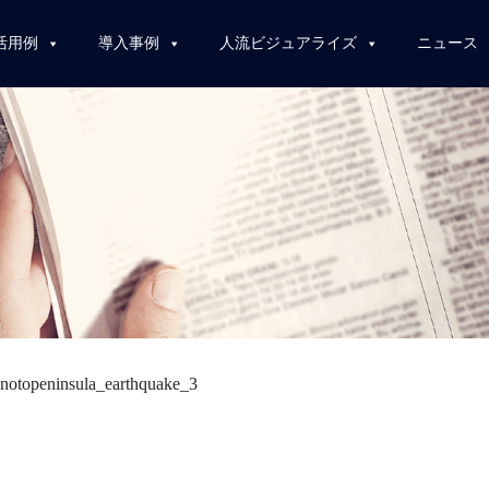
活用例
導入事例
人流ビジュアライズ
ニュース
>
notopeninsula_earthquake_3