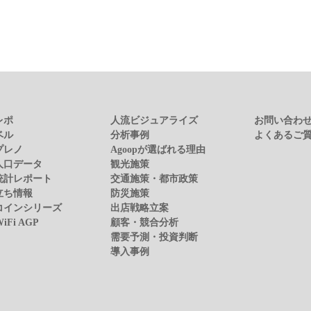
レポ
人流ビジュアライズ
お問い合わ
ベル
分析事例
よくあるご
プレノ
Agoopが選ばれる理由
人口データ
観光施策
統計レポート
交通施策・都市政策
立ち情報
防災施策
コインシリーズ
出店戦略立案
WiFi AGP
顧客・競合分析
需要予測・投資判断
導入事例