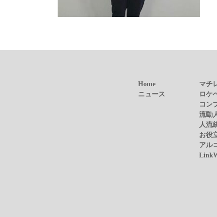
Home
マチ
ニュース
ロケ
コン
流動
人流
お役
アル
Link