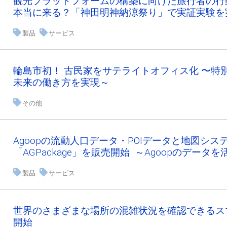
観光プラットフォームの構築に向けた旅行者の行
本当に来る？「神田明神納涼祭り」で実証実験を
製品
サービス
輪島市初！ 古民家をサテライトオフィス化 〜特
未来の働き方を実現～
その他
Agoopの流動人口データ・POIデータと地図シ
「AGPackage」を販売開始 ～Agoopのデ
製品
サービス
世界のさまざまな場所の混雑状況を確認できるス
開始