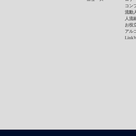
コン
流動
人流
お役
アル
Link