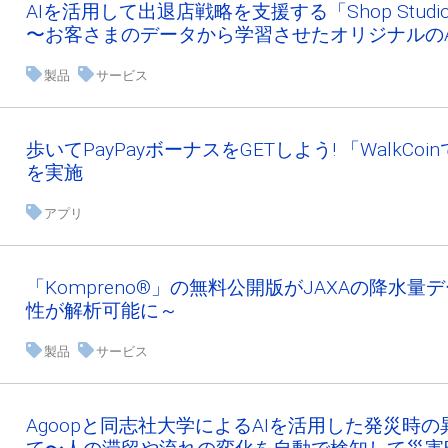
AIを活用して出退店戦略を支援する「Shop Stud
〜お客さまのデータから学習させたオリジナルのA
製品
サービス
歩いてPayPayボーナスをGETしよう! 「Walk
を実施
アプリ
「Kompreno®︎」の無料公開版がJAXAの降
性が解析可能に～
製品
サービス
Agoopと同志社大学によるAIを活用した発災