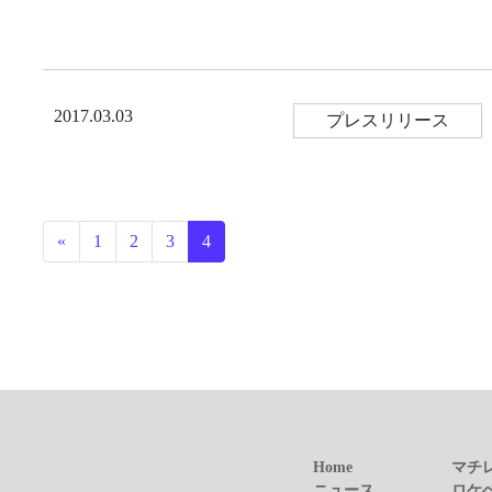
2017.03.03
プレスリリース
投稿ナビゲーション
«
1
2
3
4
Home
マチ
ニュース
ロケ