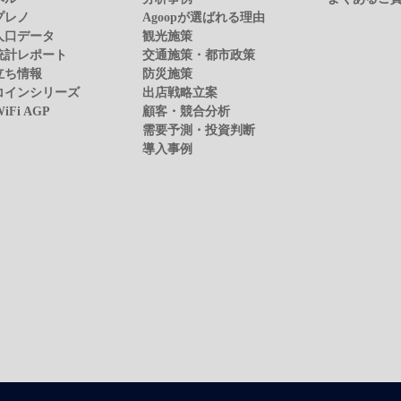
プレノ
Agoopが選ばれる理由
人口データ
観光施策
統計レポート
交通施策・都市政策
立ち情報
防災施策
コインシリーズ
出店戦略立案
WiFi AGP
顧客・競合分析
需要予測・投資判断
導入事例