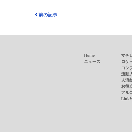
前の記事
Home
マチ
ニュース
ロケ
コン
流動
人流
お役
アル
Link