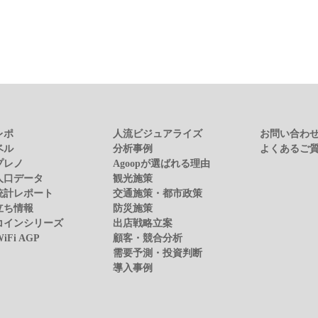
レポ
人流ビジュアライズ
お問い合わ
ベル
分析事例
よくあるご
プレノ
Agoopが選ばれる理由
人口データ
観光施策
統計レポート
交通施策・都市政策
立ち情報
防災施策
コインシリーズ
出店戦略立案
WiFi AGP
顧客・競合分析
需要予測・投資判断
導入事例