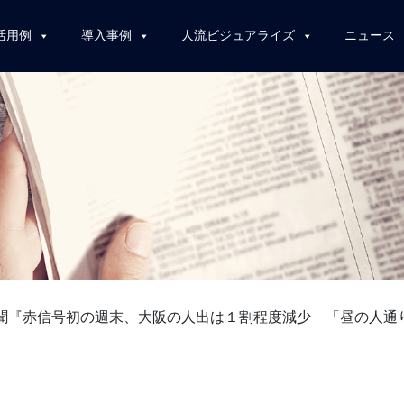
活用例
導入事例
人流ビジュアライズ
ニュース
聞『赤信号初の週末、大阪の人出は１割程度減少 「昼の人通