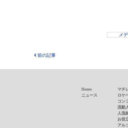
メ
前の記事
Home
マチ
ニュース
ロケ
コン
流動
人流
お役
アル