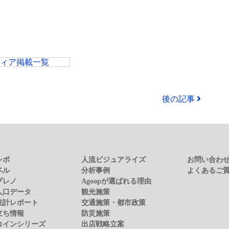
ディア掲載一覧
後の記事
レポ
人流ビジュアライズ
お問い合わ
ベル
分析事例
よくあるご
プレノ
Agoopが選ばれる理由
人口データ
観光施策
統計レポート
交通施策・都市政策
立ち情報
防災施策
コインシリーズ
出店戦略立案