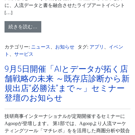
に、人流データと書を融合させたライブアートイベント
[…]
続きを読む…
カテゴリー:
ニュース
、
お知らせ
タグ:
アプリ
、
イベン
ト
、
サービス
9月5日開催「AIとデータが拓く店
舗戦略の未来 ～既存店診断から新
規出店“必勝法”まで～」セミナー
登壇のお知らせ
技研商事インターナショナルが定期開催するセミナーに
Agoopが登壇します。 第1部では、Agoopより人流マーケ
ティングツール「マチレポ」をを活用した商圏分析や競合