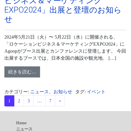
ビジネス＆マーケティング
EXPO2024」出展と登壇のお知ら
せ
2024年5月21日（火）〜 5月22日（水）に開催される、
「ロケーションビジネス＆マーケティングEXPO2024」に
Agoopがブース出展とカンファレンスに登壇します。 今回
出展するブースでは、日本全国の施設や観光地、 […]
続きを読む…
カテゴリー:
ニュース
、
お知らせ
タグ:
イベント
投稿ナビゲーション
1
2
3
…
7
»
Home
ニュース